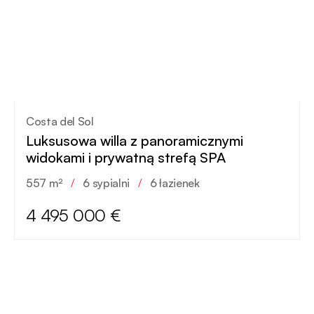
Costa del Sol
Luksusowa willa z panoramicznymi
widokami i prywatną strefą SPA
557 m²
/
6 sypialni
/
6 łazienek
4 495 000 €