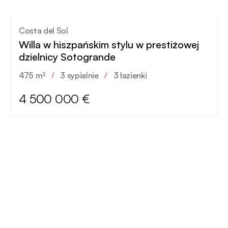
Costa del Sol
Willa w hiszpańskim stylu w prestiżowej
dzielnicy Sotogrande
475 m²
/
3 sypialnie
/
3 łazienki
4 500 000 €