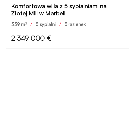
Komfortowa willa z 5 sypialniami na
Złotej Mili w Marbelli
339 m²
/
5 sypialni
/
5 łazienek
2 349 000 €