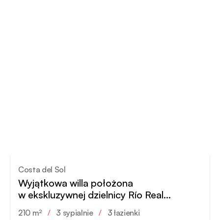
Costa del Sol
Wyjątkowa willa położona
w ekskluzywnej dzielnicy Río Real
w pobliżu Marbelli
210 m²
/
3 sypialnie
/
3 łazienki