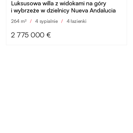
Luksusowa willa z widokami na góry
i wybrzeże w dzielnicy Nueva Andalucia
264 m²
/
4 sypialnie
/
4 łazienki
2 775 000 €