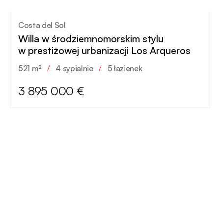
Costa del Sol
Willa w środziemnomorskim stylu
w prestiżowej urbanizacji Los Arqueros
521 m²
/
4 sypialnie
/
5 łazienek
3 895 000 €