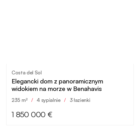
Costa del Sol
Elegancki dom z panoramicznym
widokiem na morze w Benahavis
235 m²
/
4 sypialnie
/
3 łazienki
1 850 000 €