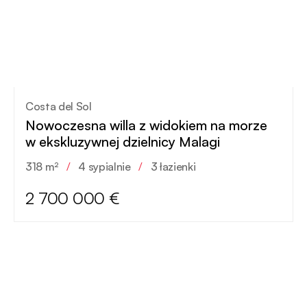
Costa del Sol
Nowoczesna willa z widokiem na morze
w ekskluzywnej dzielnicy Malagi
318 m²
/
4 sypialnie
/
3 łazienki
2 700 000 €