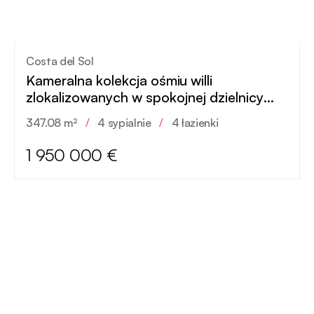
Costa del Sol
Kameralna kolekcja ośmiu willi
zlokalizowanych w spokojnej dzielnicy
Marbelli
347.08 m²
/
4 sypialnie
/
4 łazienki
1 950 000 €