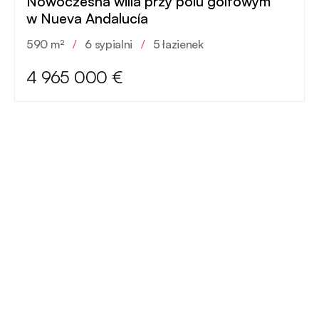
Nowoczesna willa przy polu golfowym
w Nueva Andalucía
590 m²
/
6 sypialni
/
5 łazienek
4 965 000 €