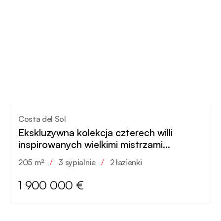
Costa del Sol
Ekskluzywna kolekcja czterech willi
inspirowanych wielkimi mistrzami
hiszpańskiej sztuki
205 m²
/
3 sypialnie
/
2 łazienki
1 900 000 €