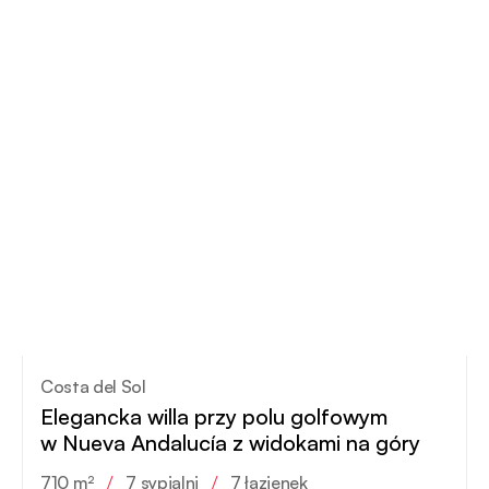
Costa del Sol
Elegancka willa przy polu golfowym
w Nueva Andalucía z widokami na góry
710 m²
/
7 sypialni
/
7 łazienek