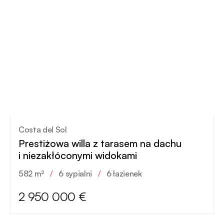
Costa del Sol
Prestiżowa willa z tarasem na dachu
i niezakłóconymi widokami
582 m²
/
6 sypialni
/
6 łazienek
2 950 000 €