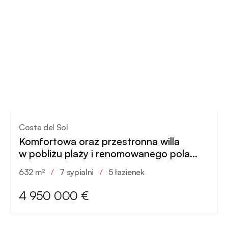
Costa del Sol
Komfortowa oraz przestronna willa
w pobliżu plaży i renomowanego pola
golfowego
632 m²
/
7 sypialni
/
5 łazienek
4 950 000 €