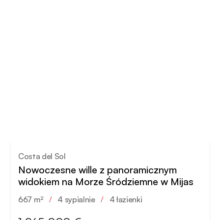
Costa del Sol
Nowoczesne wille z panoramicznym
widokiem na Morze Śródziemne w Mijas
667 m²
/
4 sypialnie
/
4 łazienki