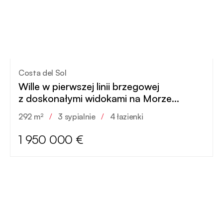
Costa del Sol
Wille w pierwszej linii brzegowej
z doskonałymi widokami na Morze
Śródziemne
292 m²
/
3 sypialnie
/
4 łazienki
1 950 000 €