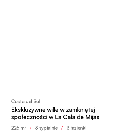
Costa del Sol
Ekskluzywne wille w zamkniętej
społeczności w La Cala de Mijas
226 m²
/
3 sypialnie
/
3 łazienki