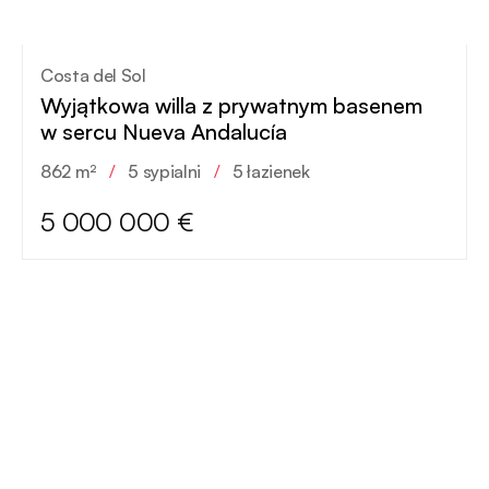
Costa del Sol
Wyjątkowa willa z prywatnym basenem
w sercu Nueva Andalucía
862 m²
/
5 sypialni
/
5 łazienek
5 000 000 €