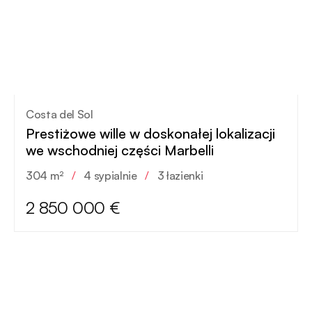
Costa del Sol
Prestiżowe wille w doskonałej lokalizacji
we wschodniej części Marbelli
304 m²
/
4 sypialnie
/
3 łazienki
2 850 000 €