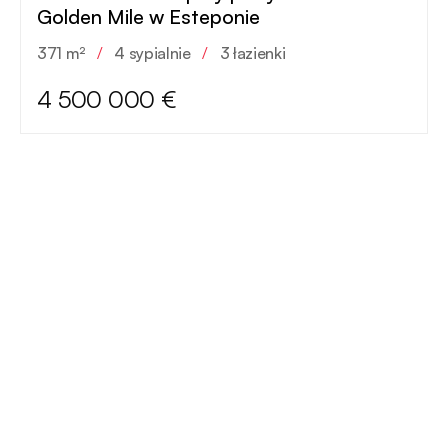
Golden Mile w Esteponie
371 m²
/
4 sypialnie
/
3 łazienki
4 500 000 €