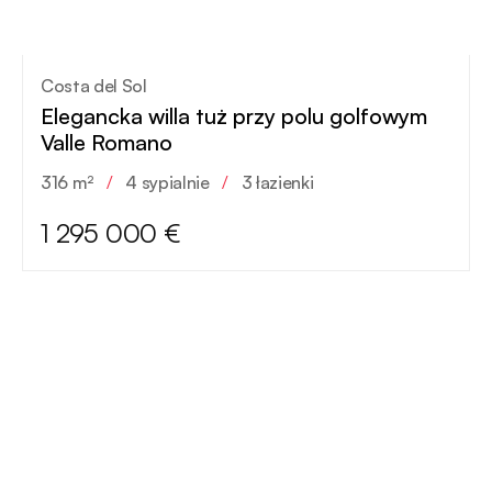
Costa del Sol
Elegancka willa tuż przy polu golfowym
Valle Romano
316 m²
/
4 sypialnie
/
3 łazienki
1 295 000 €