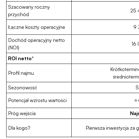
Szacowany roczny
25 
przychód
Łączne koszty operacyjne
9 
Dochód operacyjny netto
16
(NOI)
ROI netto
*
Krótkotermi
Profil najmu
średnioter
Sezonowość
Ś
Potencjał wzrostu wartości
⭐
Próg wejścia
Naj
Dla kogo?
Pierwsza inwestycja za g