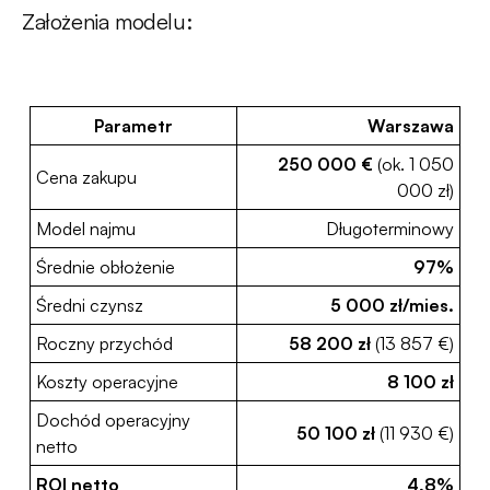
Założenia modelu:
Parametr
Warszawa
250 000 €
(ok. 1 050
Cena zakupu
000 zł)
Model najmu
Długoterminowy
Średnie obłożenie
97%
Średni czynsz
5 000 zł/mies.
Roczny przychód
58 200 zł
(13 857 €)
Koszty operacyjne
8 100 zł
Dochód operacyjny
50 100 zł
(11 930 €)
netto
ROI netto
4,8%