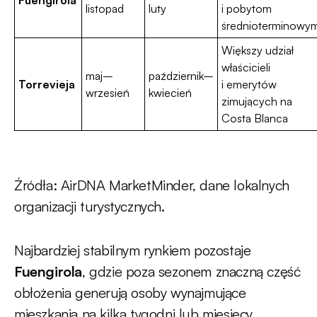
Fuengirola
listopad
luty
i pobytom
średnioterminowy
Większy udział
właścicieli
maj–
październik–
Torrevieja
i emerytów
wrzesień
kwiecień
zimujących na
Costa Blanca
Źródła: AirDNA MarketMinder, dane lokalnych
organizacji turystycznych.
Najbardziej stabilnym rynkiem pozostaje
Fuengirola
, gdzie poza sezonem znaczną część
obłożenia generują osoby wynajmujące
mieszkania na kilka tygodni lub miesięcy.