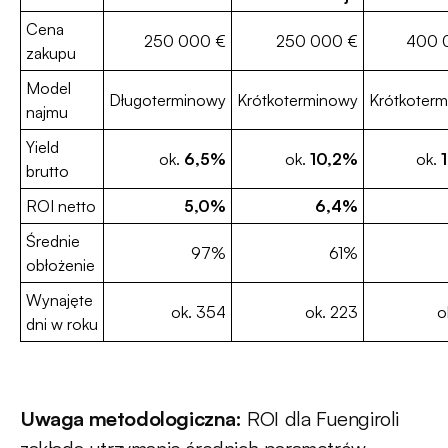
Cena
250 000 €
250 000 €
400 
zakupu
Model
Długoterminowy
Krótkoterminowy
Krótkoter
najmu
Yield
ok.
6,5%
ok.
10,2%
ok.
brutto
ROI netto
5,0%
6,4%
Średnie
97%
61%
obłożenie
Wynajęte
ok. 354
ok. 223
o
dni w roku
Uwaga metodologiczna:
ROI dla Fuengiroli