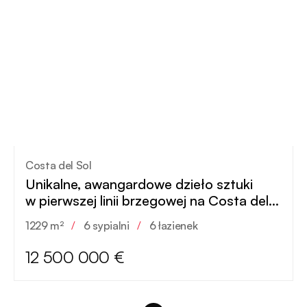
Costa del Sol
Unikalne, awangardowe dzieło sztuki
w pierwszej linii brzegowej na Costa del
Sol
1229 m²
/
6 sypialni
/
6 łazienek
12 500 000 €