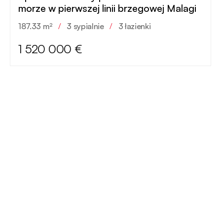
morze w pierwszej linii brzegowej Malagi
187.33 m²
/
3 sypialnie
/
3 łazienki
1 520 000 €