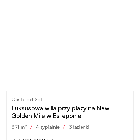
Costa del Sol
Luksusowa willa przy plaży na New
Golden Mile w Esteponie
371 m²
/
4 sypialnie
/
3 łazienki