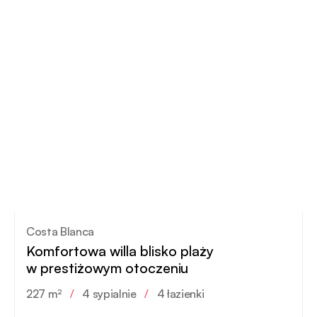
Costa Blanca
Komfortowa willa blisko plaży
w prestiżowym otoczeniu
227 m²
/
4 sypialnie
/
4 łazienki