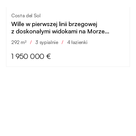
Costa del Sol
Wille w pierwszej linii brzegowej
z doskonałymi widokami na Morze
Śródziemne
292 m²
/
3 sypialnie
/
4 łazienki
1 950 000 €