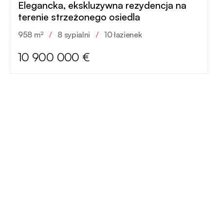
Elegancka, ekskluzywna rezydencja na
terenie strzeżonego osiedla
958 m²
/
8 sypialni
/
10 łazienek
10 900 000 €