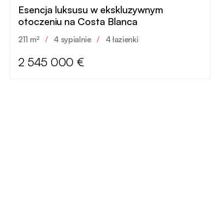
Esencja luksusu w ekskluzywnym
otoczeniu na Costa Blanca
211 m²
/
4 sypialnie
/
4 łazienki
2 545 000 €