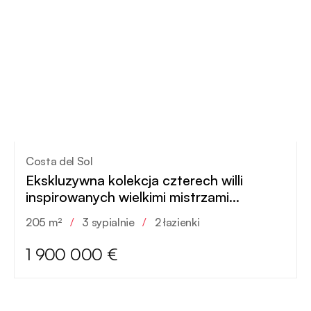
Costa del Sol
Ekskluzywna kolekcja czterech willi
inspirowanych wielkimi mistrzami
hiszpańskiej sztuki
205 m²
/
3 sypialnie
/
2 łazienki
1 900 000 €