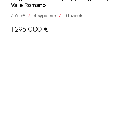
Valle Romano
316 m²
/
4 sypialnie
/
3 łazienki
1 295 000 €