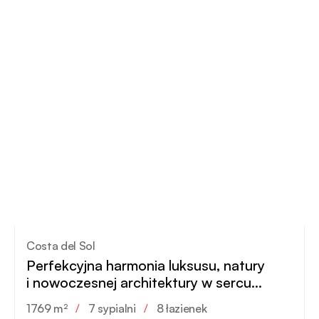
Costa del Sol
Perfekcyjna harmonia luksusu, natury
i nowoczesnej architektury w sercu
Sotogrande
1769 m²
/
7 sypialni
/
8 łazienek