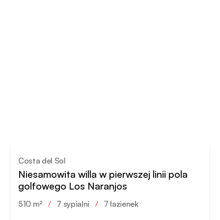
Costa del Sol
Niesamowita willa w pierwszej linii pola
golfowego Los Naranjos
510 m²
/
7 sypialni
/
7 łazienek