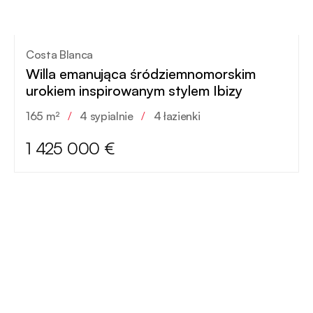
Costa Blanca
Willa emanująca śródziemnomorskim
urokiem inspirowanym stylem Ibizy
165 m²
/
4 sypialnie
/
4 łazienki
1 425 000 €