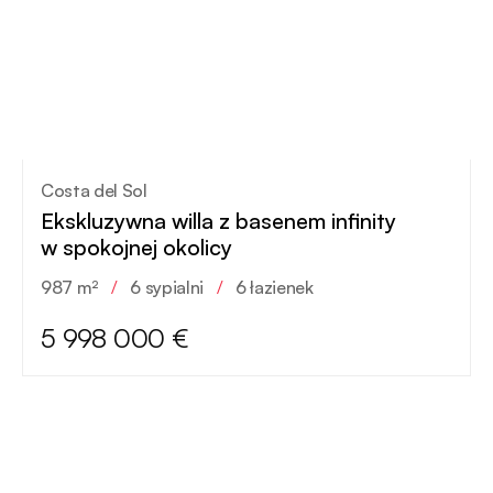
Costa del Sol
Ekskluzywna willa z basenem infinity
w spokojnej okolicy
987 m²
/
6 sypialni
/
6 łazienek
5 998 000 €