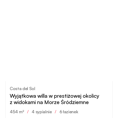
Costa del Sol
Wyjątkowa willa w prestiżowej okolicy
z widokami na Morze Śródziemne
454 m²
/
4 sypialnie
/
6 łazienek