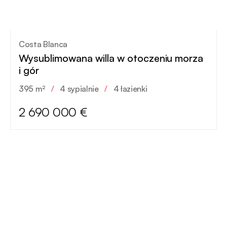
Costa Blanca
Wysublimowana willa w otoczeniu morza
i gór
395 m²
/
4 sypialnie
/
4 łazienki
2 690 000 €