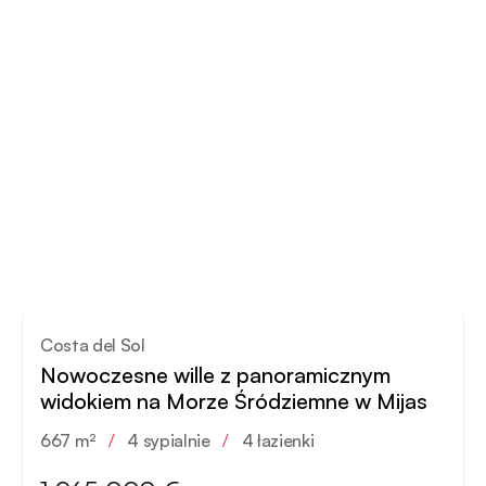
Costa del Sol
Nowoczesne wille z panoramicznym
widokiem na Morze Śródziemne w Mijas
667 m²
/
4 sypialnie
/
4 łazienki