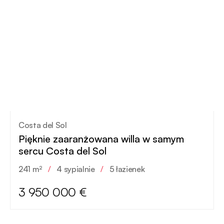
Costa del Sol
Pięknie zaaranżowana willa w samym
sercu Costa del Sol
241 m²
/
4 sypialnie
/
5 łazienek
3 950 000 €