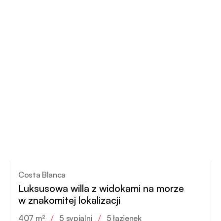
Costa Blanca
Luksusowa willa z widokami na morze
w znakomitej lokalizacji
407 m²
/
5 sypialni
/
5 łazienek