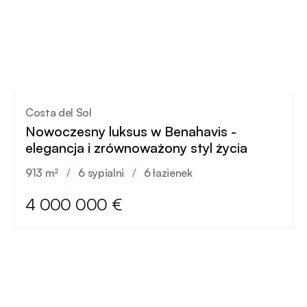
Costa del Sol
Nowoczesny luksus w Benahavis -
elegancja i zrównoważony styl życia
913 m²
/
6 sypialni
/
6 łazienek
4 000 000 €