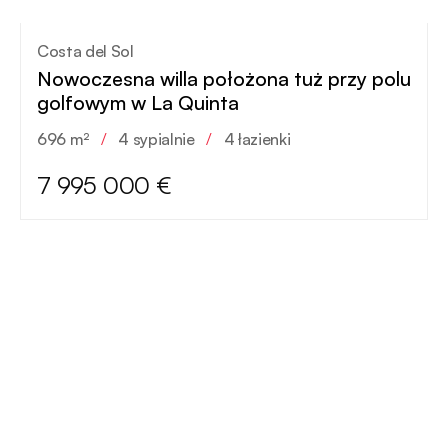
Costa del Sol
Nowoczesna willa położona tuż przy polu
golfowym w La Quinta
696 m²
/
4 sypialnie
/
4 łazienki
7 995 000 €