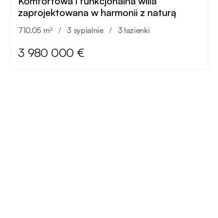
Komfortowa i funkcjonalna willa
zaprojektowana w harmonii z naturą
710.05 m²
/
3 sypialnie
/
3 łazienki
3 980 000 €