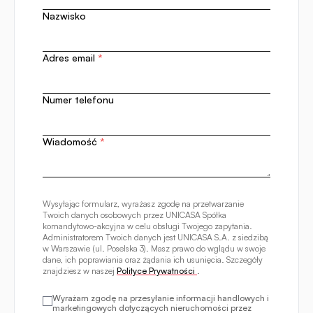
Nazwisko
Adres email
*
Numer telefonu
Wiadomość
*
Wysyłając formularz, wyrażasz zgodę na przetwarzanie
Twoich danych osobowych przez UNICASA Spółka
komandytowo-akcyjna w celu obsługi Twojego zapytania.
Administratorem Twoich danych jest UNICASA S.A. z siedzibą
w Warszawie (ul. Poselska 3). Masz prawo do wglądu w swoje
dane, ich poprawiania oraz żądania ich usunięcia. Szczegóły
znajdziesz w naszej
Polityce Prywatności
.
Wyrażam zgodę na przesyłanie informacji handlowych i
marketingowych dotyczących nieruchomości przez