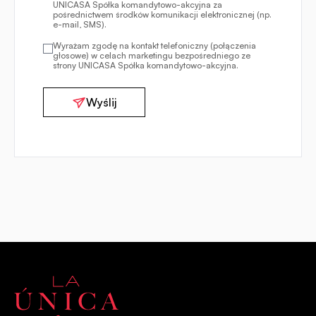
UNICASA Spółka komandytowo-akcyjna za
pośrednictwem środków komunikacji elektronicznej (np.
e-mail, SMS).
Wyrażam zgodę na kontakt telefoniczny (połączenia
głosowe) w celach marketingu bezpośredniego ze
strony UNICASA Spółka komandytowo-akcyjna.
Wyślij