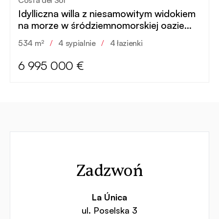
Costa del Sol
Idylliczna willa z niesamowitym widokiem
na morze w śródziemnomorskiej oazie
nowej ery
534 m²
/
4 sypialnie
/
4 łazienki
6 995 000 €
Kontakt
Zadzwoń
La Única
ul. Poselska 3