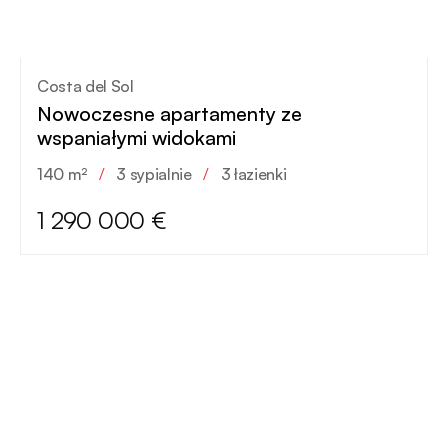
Costa del Sol
Nowoczesne apartamenty ze
wspaniałymi widokami
140 m²
/
3 sypialnie
/
3 łazienki
1 290 000 €