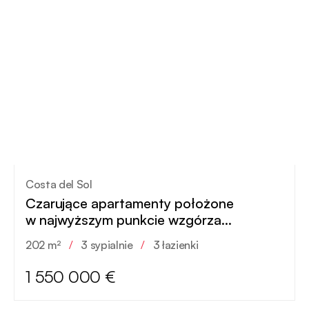
Costa del Sol
Czarujące apartamenty położone
w najwyższym punkcie wzgórza
w Benahavís
202 m²
/
3 sypialnie
/
3 łazienki
1 550 000 €