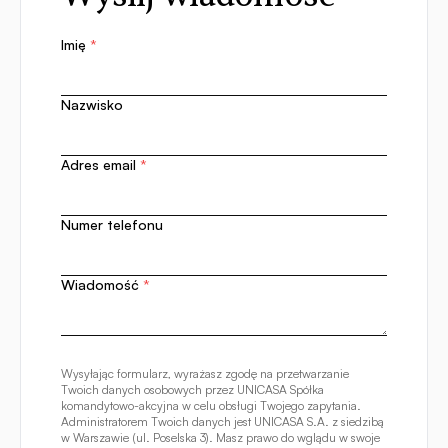
Imię
*
Nazwisko
Adres email
*
Numer telefonu
Wiadomość
*
Wysyłając formularz, wyrażasz zgodę na przetwarzanie
Twoich danych osobowych przez UNICASA Spółka
komandytowo-akcyjna w celu obsługi Twojego zapytania.
Administratorem Twoich danych jest UNICASA S.A. z siedzibą
w Warszawie (ul. Poselska 3). Masz prawo do wglądu w swoje