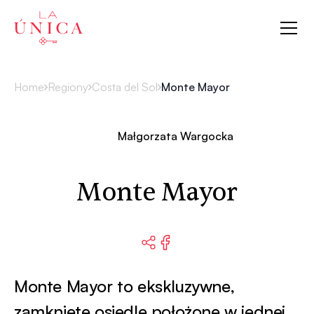
La Única
Home
Regiony
Costa del Sol
Monte Mayor
Małgorzata Wargocka
Monte Mayor
Monte Mayor to ekskluzywne,
zamknięte osiedle położone w jednej