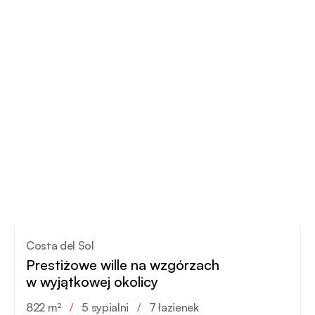
Costa del Sol
Prestiżowe wille na wzgórzach
w wyjątkowej okolicy
822 m²
/
5 sypialni
/
7 łazienek