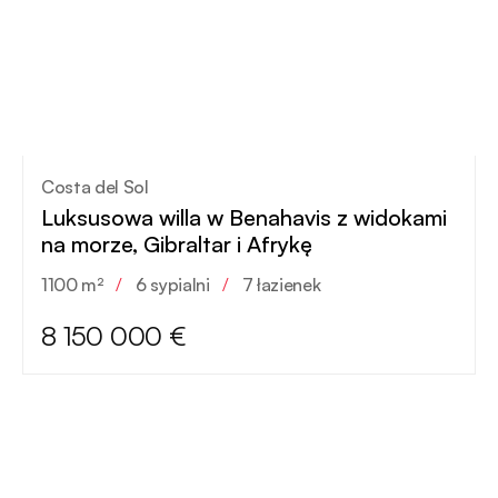
Costa del Sol
Luksusowa willa w Benahavis z widokami
na morze, Gibraltar i Afrykę
1100 m²
/
6 sypialni
/
7 łazienek
8 150 000 €