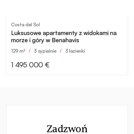
Costa del Sol
Luksusowe apartamenty z widokami na
morze i góry w Benahavis
129 m²
/
3 sypialnie
/
3 łazienki
1 495 000 €
Kontakt
Zadzwoń