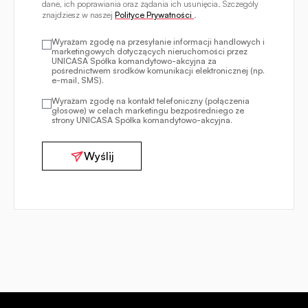
dane, ich poprawiania oraz żądania ich usunięcia. Szczegóły
znajdziesz w naszej
Polityce Prywatności
.
Wyrażam zgodę na przesyłanie informacji handlowych i
marketingowych dotyczących nieruchomości przez
UNICASA Spółka komandytowo-akcyjna za
pośrednictwem środków komunikacji elektronicznej (np.
e-mail, SMS).
Wyrażam zgodę na kontakt telefoniczny (połączenia
głosowe) w celach marketingu bezpośredniego ze
strony UNICASA Spółka komandytowo-akcyjna.
Wyślij