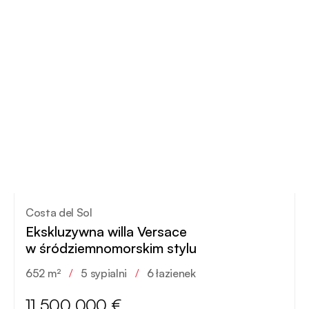
Costa del Sol
Ekskluzywna willa Versace
w śródziemnomorskim stylu
652 m²
/
5 sypialni
/
6 łazienek
11 500 000 €