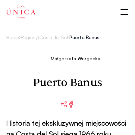
La Única
Home
Regiony
Costa del Sol
Puerto Banus
Małgorzata Wargocka
Puerto Banus
Historia tej ekskluzywnej miejscowości
na Costa del Sol sięga 1966 roku,