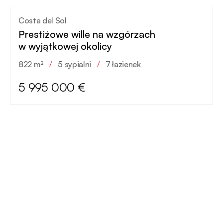
Costa del Sol
Prestiżowe wille na wzgórzach
w wyjątkowej okolicy
822 m²
/
5 sypialni
/
7 łazienek
5 995 000 €