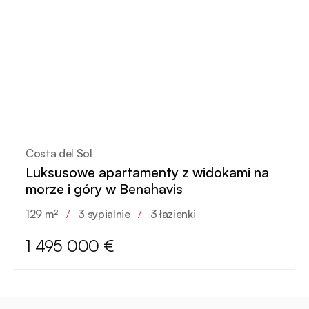
Costa del Sol
Luksusowe apartamenty z widokami na
morze i góry w Benahavis
129 m²
/
3 sypialnie
/
3 łazienki
1 495 000 €