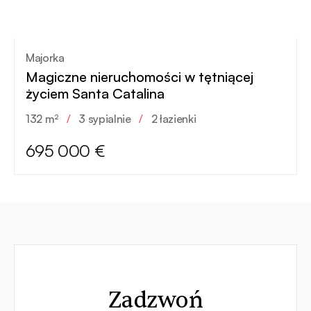
Majorka
Magiczne nieruchomości w tętniącej
życiem Santa Catalina
132 m²
/
3 sypialnie
/
2 łazienki
695 000 €
Kontakt
Zadzwoń