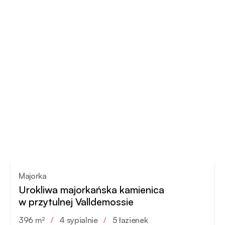
Majorka
Urokliwa majorkańska kamienica
w przytulnej Valldemossie
396 m²
/
4 sypialnie
/
5 łazienek