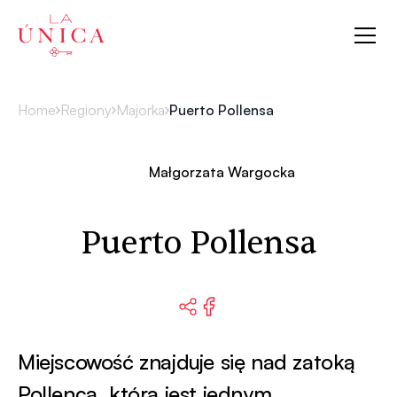
La Única
Home
Regiony
Majorka
Puerto Pollensa
Małgorzata Wargocka
Puerto Pollensa
Miejscowość znajduje się nad zatoką
Pollença, która jest jednym