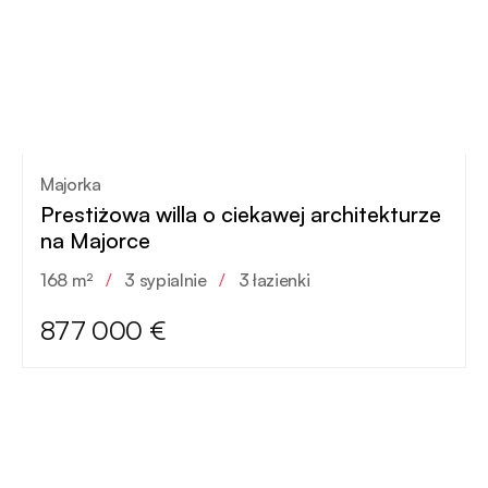
Majorka
Prestiżowa willa o ciekawej architekturze
na Majorce
168 m²
/
3 sypialnie
/
3 łazienki
877 000 €