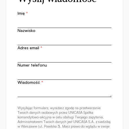
Imię
*
Nazwisko
Adres email
*
Numer telefonu
Wiadomość
*
Wysyłając formularz, wyrażasz zgodę na przetwarzanie
Twoich danych osobowych przez UNICASA Spółka
komandytowo-akcyjna w celu obsługi Twojego zapytania.
Administratorem Twoich danych jest UNICASA S.A. z siedzibą
w Warszawie (ul. Poselska 3). Masz prawo do wglądu w swoje