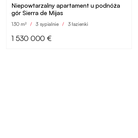
Niepowtarzalny apartament u podnóża
gór Sierra de Mijas
130 m²
/
3 sypialnie
/
3 łazienki
1 530 000 €