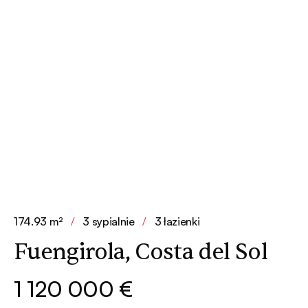
174.93 m²
/
3 sypialnie
/
3 łazienki
Fuengirola, Costa del Sol
1 120 000 €