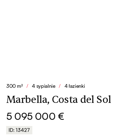
300 m²
/
4 sypialnie
/
4 łazienki
Marbella, Costa del Sol
5 095 000 €
ID: 13427