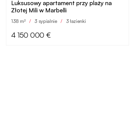
Luksusowy apartament przy plaży na
Złotej Mili w Marbelli
138 m²
/
3 sypialnie
/
3 łazienki
4 150 000 €