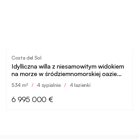
Costa del Sol
Idylliczna willa z niesamowitym widokiem
na morze w śródziemnomorskiej oazie
nowej ery
534 m²
/
4 sypialnie
/
4 łazienki
6 995 000 €