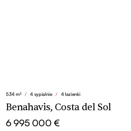
534 m²
/
4 sypialnie
/
4 łazienki
Benahavis, Costa del Sol
6 995 000 €