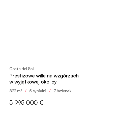
Costa del Sol
Prestiżowe wille na wzgórzach
w wyjątkowej okolicy
822 m²
/
5 sypialni
/
7 łazienek
5 995 000 €