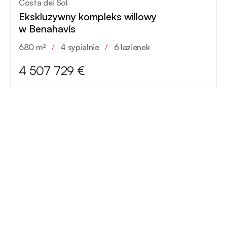
Costa del Sol
Ekskluzywny kompleks willowy
w Benahavís
680 m²
/
4 sypialnie
/
6 łazienek
4 507 729 €