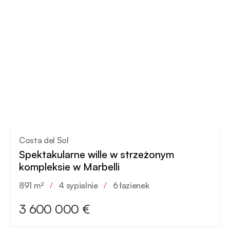
Costa del Sol
Spektakularne wille w strzeżonym
kompleksie w Marbelli
891 m²
/
4 sypialnie
/
6 łazienek
3 600 000 €