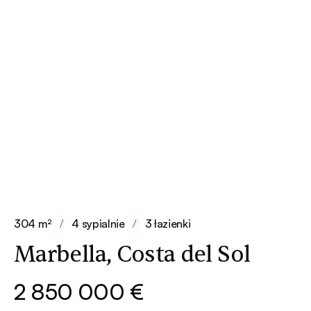
304 m²
/
4 sypialnie
/
3 łazienki
Marbella, Costa del Sol
2 850 000 €