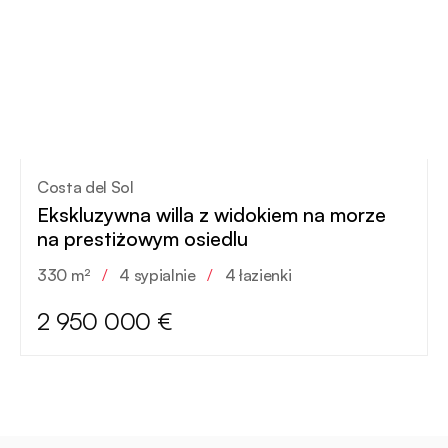
Costa del Sol
Ekskluzywna willa z widokiem na morze
na prestiżowym osiedlu
330 m²
/
4 sypialnie
/
4 łazienki
2 950 000 €