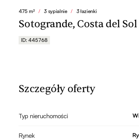
475 m²
/
3 sypialnie
/
3 łazienki
Sotogrande, Costa del Sol
ID: 445768
Szczegóły oferty
Typ nieruchomości
Wi
Rynek
Ry