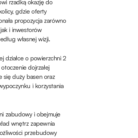
wi rzadką okazję do
licy, gdzie oferty
konała propozycja zarówno
jak i inwestorów
dług własnej wizji.
j działce o powierzchni 2
otoczenie dojrzałej
je się duży basen oraz
wypoczynku i korzystania
ni zabudowy i obejmuje
 układ wnętrz zapewnia
 możliwości przebudowy