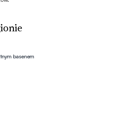
ionie
watnym basenem