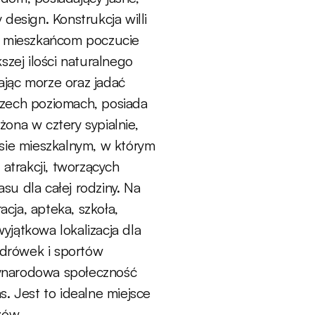
design. Konstrukcja willi
m mieszkańcom poczucie
szej ilości naturalnego
iając morze oraz jadać
trzech poziomach, posiada
ona w cztery sypialnie,
sie mieszkalnym, w którym
 atrakcji, tworzących
u dla całej rodziny. Na
acja, apteka, szkoła,
jątkowa lokalizacja dla
ędrówek i sportów
ynarodowa społeczność
. Jest to idealne miejsce
zów.