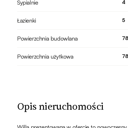
Sypialnie
4
Łazienki
5
Powierzchnia budowlana
7
Powierzchnia użytkowa
7
Opis nieruchomości
Willa prezentowana w ofercie to nowoczesny 