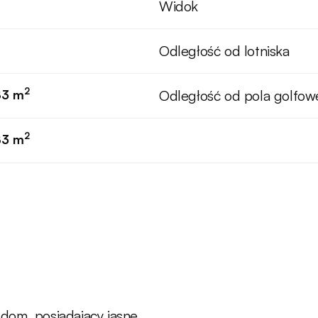
Widok
Odległość od lotniska
2
83 m
Odległość od pola golfo
2
83 m
dom, posiadający jasne,