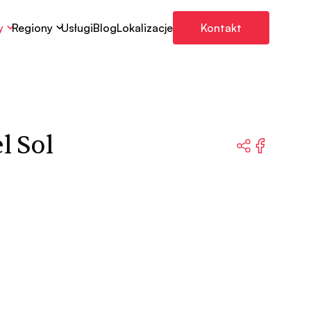
y
Regiony
Usługi
Blog
Lokalizacje
Kontakt
l Sol