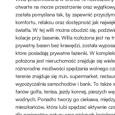
otwarte na morze przestrzenie oraz wyjątkowy 
została pomyślana tak, by zapewnić przyszły
komfortu, relaksu oraz dostępność jak najwięk
światła. W tej willi można obudzić się, podziw
kolacje przy basenie. Willa rozłożona jest na 
prywatny basen bez krawędzi, została wyposaż
które posiadają prywatne łazienki. W komplek
położona jest nieruchomość znajduje się wiele
różnorodne możliwości spędzania wolnego czas
terenie znajduje się m.in. supermarket, restaur
wypożyczalnia samochodów i bank. To także wy
fanów golfa, tenisa, jazdy konnej, pieszych w
wodnych. Ponadto tworzy go ciekawa, międz
mieszkańców, która lubi spędzać aktywnie czas
dla pasjonatów natury oraz pięknych krajobra