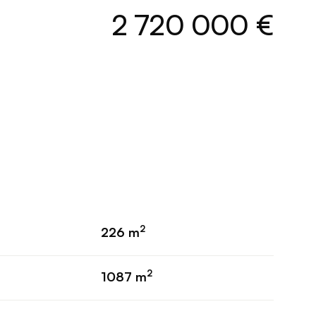
2 720 000 €
2
226 m
2
1087 m