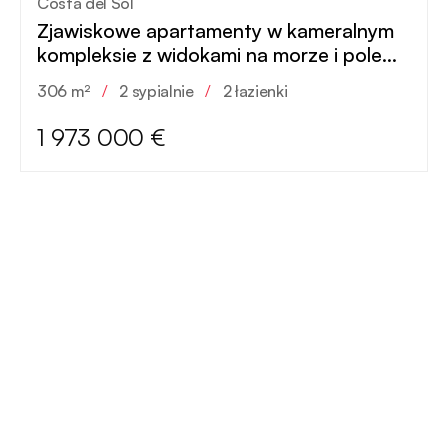
Costa del Sol
Zjawiskowe apartamenty w kameralnym
kompleksie z widokami na morze i pole
golfowe
306 m²
/
2 sypialnie
/
2 łazienki
1 973 000 €