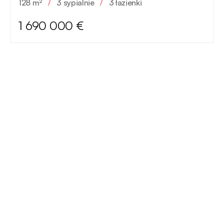
128 m²
/
3 sypialnie
/
3 łazienki
1 690 000 €