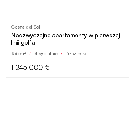
Costa del Sol
Nadzwyczajne apartamenty w pierwszej
linii golfa
156 m²
/
4 sypialnie
/
3 łazienki
1 245 000 €