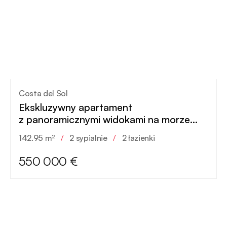
Costa del Sol
Ekskluzywny apartament
z panoramicznymi widokami na morze
w Esteponie
142.95 m²
/
2 sypialnie
/
2 łazienki
550 000 €