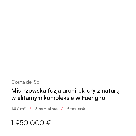
Costa del Sol
Mistrzowska fuzja architektury z naturą
w elitarnym kompleksie w Fuengiroli
147 m²
/
3 sypialnie
/
3 łazienki
1 950 000 €