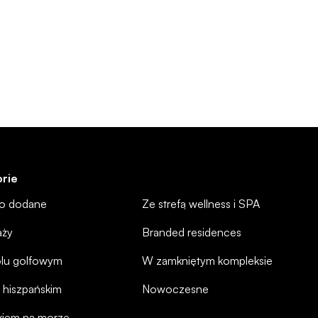
rie
io dodane
Ze strefą wellness i SPA
aży
Branded residences
olu golfowym
W zamkniętym kompleksie
 hiszpańskim
Nowoczesne
kiem na morze