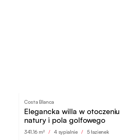
Costa Blanca
Elegancka willa w otoczeniu
natury i pola golfowego
341.16 m²
/
4 sypialnie
/
5 łazienek