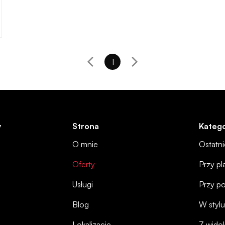
1
y
Strona
Katego
O mnie
Ostatn
Oferty
Przy pl
Usługi
Przy p
Blog
W stylu
Lokalizacje
Z wido