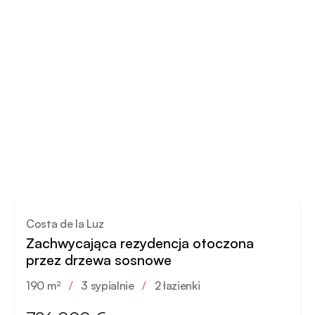
Costa de la Luz
Zachwycająca rezydencja otoczona
przez drzewa sosnowe
190 m²
/
3 sypialnie
/
2 łazienki