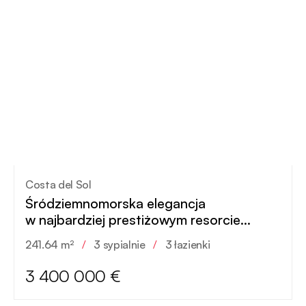
Costa del Sol
Śródziemnomorska elegancja
w najbardziej prestiżowym resorcie
Andaluzji
241.64 m²
/
3 sypialnie
/
3 łazienki
3 400 000 €