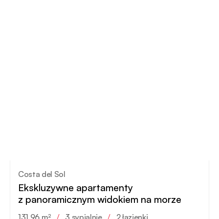
Costa del Sol
Ekskluzywne apartamenty
z panoramicznym widokiem na morze
131.96 m²
/
3 sypialnie
/
2 łazienki