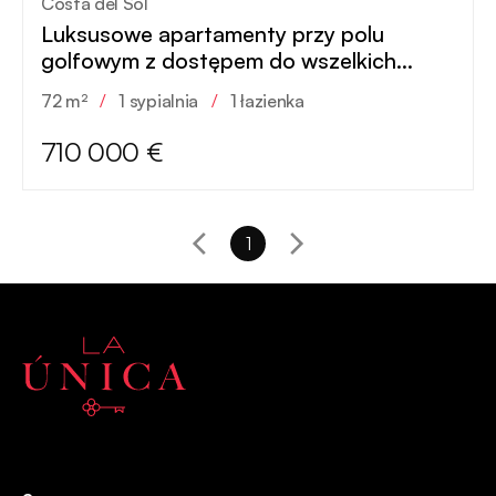
Costa del Sol
Luksusowe apartamenty przy polu
golfowym z dostępem do wszelkich
udogodnień
72 m²
/
1 sypialnia
/
1 łazienka
710 000 €
1