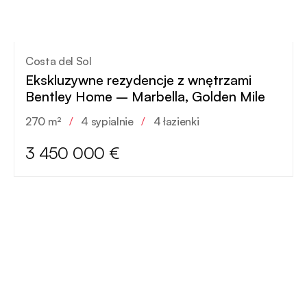
Costa del Sol
Ekskluzywne rezydencje z wnętrzami
Bentley Home – Marbella, Golden Mile
270 m²
/
4 sypialnie
/
4 łazienki
3 450 000 €