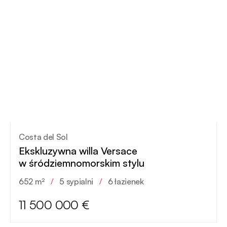
Costa del Sol
Ekskluzywna willa Versace
w śródziemnomorskim stylu
652 m²
/
5 sypialni
/
6 łazienek
11 500 000 €