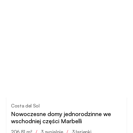
Costa del Sol
Nowoczesne domy jednorodzinne we
wschodniej części Marbelli
206.81 m²
/
3 sypialnie
/
3 łazienki