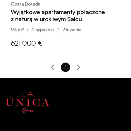
Costa Dorada
Wyjątkowe apartamenty połączone
z naturą w urokliwym Salou
94 m²
/
2 sypialnie
/
2 łazienki
621 000 €
1