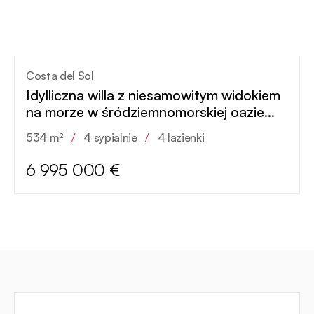
Costa del Sol
Idylliczna willa z niesamowitym widokiem
na morze w śródziemnomorskiej oazie
nowej ery
534 m²
/
4 sypialnie
/
4 łazienki
6 995 000 €
Kontakt