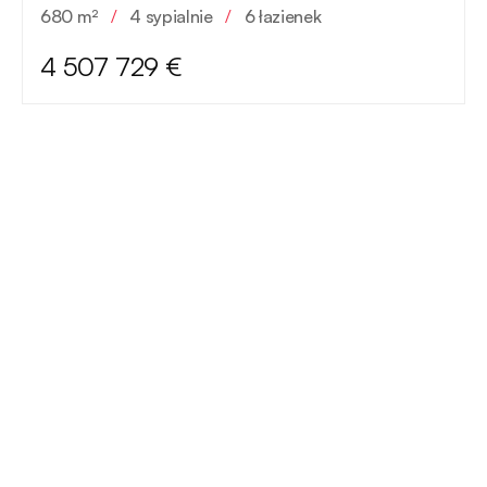
680 m²
/
4 sypialnie
/
6 łazienek
4 507 729 €