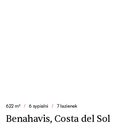
622 m²
/
6 sypialni
/
7 łazienek
Benahavis, Costa del Sol