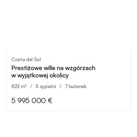
Costa del Sol
Prestiżowe wille na wzgórzach
w wyjątkowej okolicy
822 m²
/
5 sypialni
/
7 łazienek
5 995 000 €