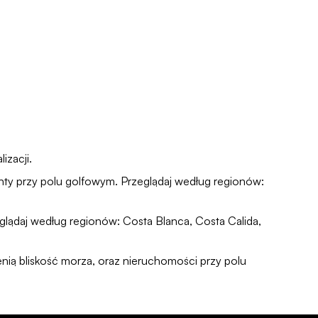
izacji.
nty przy polu golfowym
. Przeglądaj według regionów:
eglądaj według regionów:
Costa Blanca
,
Costa Calida
,
enią bliskość morza, oraz
nieruchomości przy polu