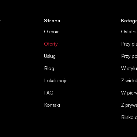
y
Strona
Katego
O mnie
Ostatn
Oferty
Przy pl
Usługi
Przy p
Blog
W stylu
Lokalizacje
Z wido
FAQ
W pierw
Kontakt
Z pryw
Blisko 