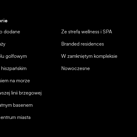
rie
io dodane
Ze strefą wellness i SPA
aży
Branded residences
olu golfowym
W zamkniętym kompleksie
 hiszpańskim
Nowoczesne
kiem na morze
szej linii brzegowej
atnym basenem
centrum miasta