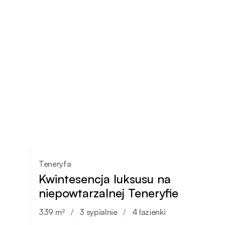
Teneryfa
Kwintesencja luksusu na
niepowtarzalnej Teneryfie
339 m²
/
3 sypialnie
/
4 łazienki