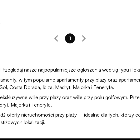
1
zeglądaj nasze najpopularniejsze ogłoszenia według typu i lokal
tamenty
, w tym popularne
apartamenty przy plaży
oraz
apartame
 Sol
,
Costa Dorada
,
Ibiza
,
Madryt
,
Majorka
i
Teneryfa
.
 ekskluzywne
wille przy plaży
oraz
wille przy polu golfowym
. Prz
dryt
,
Majorka
i
Teneryfa
.
wdź oferty
nieruchomości przy plaży
– idealne dla tych, którzy c
tiżowych lokalizacji.