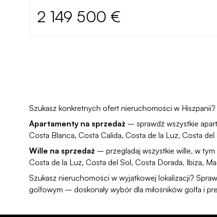
2 149 500 €
Szukasz konkretnych ofert nieruchomości w Hiszpanii? Pr
Apartamenty na sprzedaż
– sprawdź
wszystkie apar
Costa Blanca
,
Costa Calida
,
Costa de la Luz
,
Costa del
Wille na sprzedaż
– przeglądaj
wszystkie wille
, w tym
Costa de la Luz
,
Costa del Sol
,
Costa Dorada
,
Ibiza
,
Ma
Szukasz nieruchomości w wyjątkowej lokalizacji? Spra
golfowym
– doskonały wybór dla miłośników golfa i pres